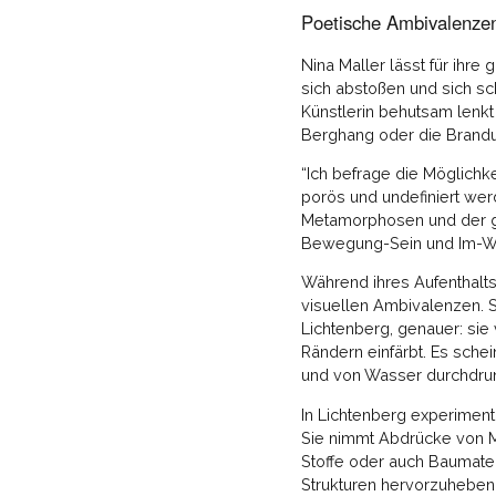
Poetische Ambivalenze
Nina Maller lässt für ihr
sich abstoßen und sich sc
Künstlerin behutsam lenkt
Berghang oder die Brandun
“Ich befrage die Möglichke
porös und undefiniert wer
Metamorphosen und der ge
Bewegung-Sein und Im-Werd
Während ihres Aufenthalts 
visuellen Ambivalenzen. 
Lichtenberg, genauer: sie 
Rändern einfärbt. Es schei
und von Wasser durchdrun
In Lichtenberg experimenti
Sie nimmt Abdrücke von Mat
Stoffe oder auch Baumateri
Strukturen hervorzuheben