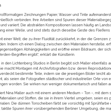
n
e großformatigen Zeichnungen Papier, Wasser und Tinte aufeinande
hließlich verbinden. Ihre Arbeiten sind Spuren dieser Materialbeg
 und variiert. Die abstrakten Kompositionen lassen häufig an Lands
g einer Welle, und sind stets durch dieselbe Geste des Fließens 
it einer Welt, die zu ihrer Fluidität zurückkehrt, in der die Grenze
den. Indem ich einen Dialog zwischen den Materialien herstelle, erf
genseitigen Abhängigkeiten und eröffne einen Bildraum, der sic
en-Begriffen ergibt“, erklärt die Künstlerin.
in den Lichtenberg Studios in Berlin begibt sich Maller ebenfalls 
Sie macht Montagen mit Archivfotografien bzw. deren Reprodukt
verdeckt bestimmte Teile, indem sie die jeweiligen Bilder leicht ab
nt, als seien die Fotografien städtischer und industrieller Orte vo
gen worden. Sie wirken nun weniger dokumentarisch und fallen au
ert Nina Maller auch mit einem anderen Medium – Ton –, mit dem sie
erialien und Stoffen, die sie in ihrem Viertel umgeben, seien es p
alien. Die dünnen Tonscheiben färbt sie vorsichtig mit Sprühfarbe e
: taktile Spuren ihrer vorübergehenden Berliner Umgebung, die ma