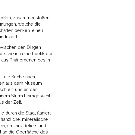
rstoßen, zusammenstoßen,
egnungen, welche die
chaften denken, einen
induziert.
n zwischen den Dingen
orsche ich eine Poetik der
h aus Phänomenen des In-
auf die Suche nach
ionen aus dem Museum
schleift und an den
n einem Sturm heimgesucht
s der Zeit.
 durch die Stadt flaniert.
flanzliche, mineralische
in, um ihre Reliefs und
l an die Oberfläche des