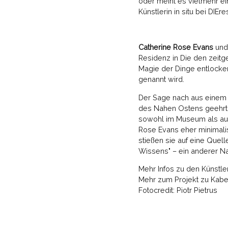
oder meint es vielmehr ei
Künstlerin in situ bei DI
Catherine Rose Evans
un
Residenz in Die den zeitg
Magie der Dinge entlocken 
genannt wird.
Der Sage nach aus einem 
des Nahen Ostens geehrt u
sowohl im Museum als auch 
Rose Evans eher minimalis
stießen sie auf eine Quell
Wissens" – ein anderer N
Mehr Infos zu den Künstle
Mehr zum Projekt zu Kab
Fotocredit: Piotr Pietrus