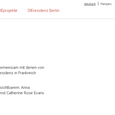
|
deutsch
français
IEprojekte
DIEresidenz Berlin
5, gemeinsam mit denen von
residenz in Frankreich
Unsichtbarem. Anna
rend Catherine Rose Evans