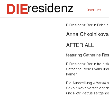
residenz
DIE
über uns
DIEresidenz Berlin Februa
Anna Chkolnikova
AFTER ALL
featuring Catherine Ros
DIEresidenz Berlin freut 
Catherine Rose Evans und P
kamen.
Die Ausstellung
After all
b
Chkolnikova verschiebt d
und Piotr Pietrus zeitgenö