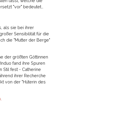
ten lässt, welche die
rsetzt "vor" bedeutet…
als sie bei ihrer
oßer Sensibilität für die
uch die "Mutter der Berge"
e der größten Göttinnen
rInduo fand ihre Spuren
Stil fest - Catherine
Während ihrer Recherche
kt von der "Hüterin des
,