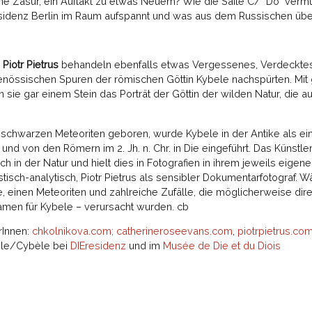
ne Zäsur, ein Auftakt zu etwas Neuem? Wie die Saite C/ "Do" vermu
Eresidenz Berlin im Raum aufspannt und was aus dem Russischen übe
d
Piotr Pietrus
behandeln ebenfalls etwas Vergessenes, Verdecktes, 
enössischen Spuren der römischen Göttin Kybele nachspürten. Mit gr
sie gar einem Stein das Porträt der Göttin der wilden Natur, die a
schwarzen Meteoriten geboren, wurde Kybele in der Antike als ein
nd von den Römern im 2. Jh. n. Chr. in Die eingeführt. Das Künstle
in der Natur und hielt dies in Fotografien in ihrem jeweils eigenen 
tisch-analytisch, Piotr Pietrus als sensibler Dokumentarfotograf. 
e, einen Meteoriten und zahlreiche Zufälle, die möglicherweise dire
amen für Kybele – verursacht wurden. cb
rInnen:
chkolnikova.com;
catherineroseevans.com
,
piotrpietrus.com
ele/Cybèle bei
DIEresidenz
und im
Musée de Die et du Diois