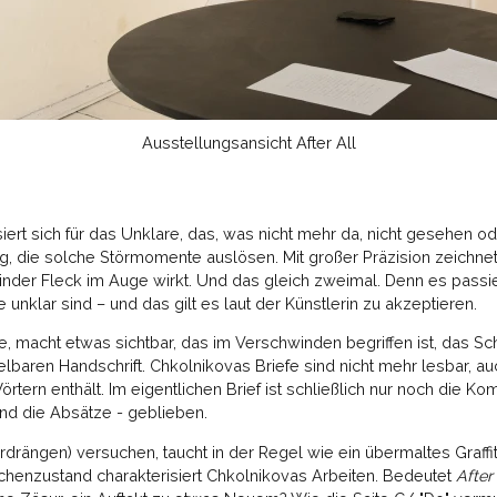
Ausstellungsansicht After All
iert sich für das Unklare, das, was nicht mehr da, nicht gesehen 
g, die solche Störmomente auslösen. Mit großer Präzision zeichnet
linder Fleck im Auge wirkt. Und das gleich zweimal. Denn es passi
unklar sind – und das gilt es laut der Künstlerin zu akzeptieren.
e, macht etwas sichtbar, das im Verschwinden begriffen ist, das Sc
lbaren Handschrift. Chkolnikovas Briefe sind nicht mehr lesbar, a
tern enthält. Im eigentlichen Brief ist schließlich nur noch die Ko
und die Absätze - geblieben.
drängen) versuchen, taucht in der Regel wie ein übermaltes Graffi
enzustand charakterisiert Chkolnikovas Arbeiten. Bedeutet
After