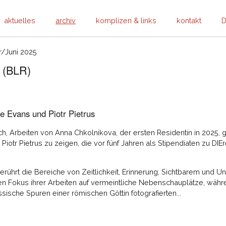
aktuelles
archiv
komplizen & links
kontakt
D
r/Juni 2025
 (BLR)
e Evans und Piotr Pietrus
sich, Arbeiten von Anna Chkolnikova, der ersten Residentin in 202
iotr Pietrus zu zeigen, die vor fünf Jahren als Stipendiaten zu DIE
erührt die Bereiche von Zeitlichkeit, Erinnerung, Sichtbarem und 
en Fokus ihrer Arbeiten auf vermeintliche Nebenschauplätze, wäh
ssische Spuren einer römischen Göttin fotografierten...