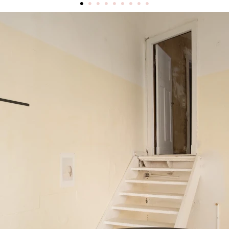
•
•
•
•
•
•
•
•
•