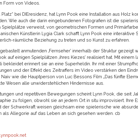
in Form von Videos.
 Platz“ bei DIEresidenz, hat Lynn Pook eine Installation aus Holz kons
n. Wie auch die darin eingebundenen Fotografien ist die spielerisch
en Spielplätze verweist, von geometrischen Formen und Primärfarbe
anischen Künstlerin Lygia Clark schafft Lynn Pook eine interaktive 
örperlich-räumliche Beziehung zu treten und so Kunst zu erfahren.
 gebastelt anmutenden ‚Fernseher’ innerhalb der Struktur gezeigt
k auf einigen Spielplätzen ‚ihres Kiezes’ realisiert hat. Mit einem
 bekleidet erinnert sie an eine Superheldin. Ihr mit einer Strumpf
ngen und der Effekt des Zeitraffers im Video verstärken den Eind
 Naiv wie die Hauptperson von Luc Bessons Film „Das fünfte Eleme
akte Wesen alle unwiderstehlichen Hindernisse aus.
altungen und repetitiven Bewegungen scheint Lynn Pook, die seit J
raphie zu folgen, obwohl sie an jedem Ort in situ improvisiert. Ihre
 der Schwerkraft weisen gleichsam eine spielerische wie absurde 
n als Allegorie auf das Leben an sich gesehen werden. cb
ynnpook.net