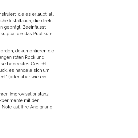
truiert, die es erlaubt, all
e Installation, die direkt
n geprägt. Beeinflusst
Skulptur, die das Publikum
 werden, dokumentieren die
 langen roten Rock und
hose bedecktes Gesicht,
ruck, es handele sich um
nt“ (oder aber wie ein
ahren Improvisationstanz
 Experimente mit den
Note auf. Ihre Aneignung