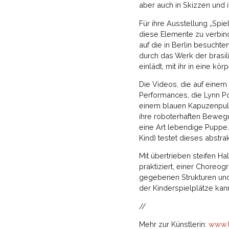
aber auch in Skizzen und 
Für ihre Ausstellung „Spiel
diese Elemente zu verbinde
auf die in Berlin besucht
durch das Werk der brasili
einlädt, mit ihr in eine k
Die Videos, die auf einem
Performances, die Lynn Poo
einem blauen Kapuzenpulli
ihre roboterhaften Bewegu
eine Art lebendige Puppe.
Kind) testet dieses abstr
Mit übertrieben steifen H
praktiziert, einer Choreog
gegebenen Strukturen und
der Kinderspielplätze kan
//
Mehr zur Künstlerin:
www.l