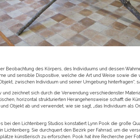
f der Beobachtung des Körpers, des Individuums und dessen Wah
ime und sensible Dispositive, welche die Art und Weise sowie die
Objekt, zwischen Individuum und seiner Umgebung hinterfragen“, s
ativ und zeichnet sich durch die Verwendung verschiedenster Materi
stischen, horizontal strukturierten Herangehensweise schafft die Kü
und Objekt ab und verwendet, wie sie sagt, „das Individuum als Ort
 bei den Lichtenberg Studios konstatiert Lynn Pook die große Quant
lin Lichtenberg. Sie durchquert den Bezirk per Fahrrad, um die ver
plätze künstlerisch zu erforschen. Pook hat ihre Recherche per Fot