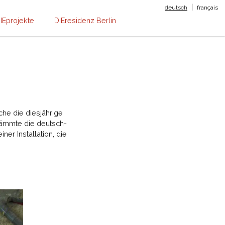
|
deutsch
français
IEprojekte
DIEresidenz Berlin
che die diesjährige
hkämmte die deutsch-
ner Installation, die