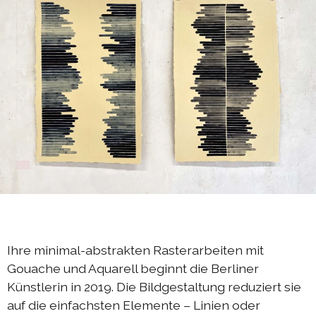
DIEresidenz Berlin Mai 2025
DIEresidenz Berlin März 2025
Sommerprogramm 2024
Austausch Berlin-Die 2024
Austausch Die-Berlin 2024
DIEresidenz EXTRA-Lecture-performance 2024
Austausch Berlin-Die 2023
Austausch Die-Berlin 2023
Sommerprogramm 2023
DIEresidenz EXTRA-Performance 2023
Ihre minimal-abstrakten Rasterarbeiten mit
DIEresidenz EXTRA-Theater 2023
Gouache und Aquarell beginnt die Berliner
Künstlerin in 2019. Die Bildgestaltung reduziert sie
DIEresidenz hors les murs
auf die einfachsten Elemente – Linien oder
Austausch Berlin-Die 2022