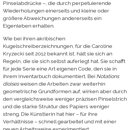
Pinselabdrücke –, die durch perpetuierende
Austausch Die-Berlin 2022
Wiederholungen einerseits und kleine oder
größere Abweichungen andererseits ein
Sommerprogramm 2022
Eigenleben erhalten.
DIEresidenzEXTRA 2022
Wie bei ihren akribischen
Austausch Berlin-Die 2021
Kugelschreiberzeichnungen, für die Caroline
Austausch Die-Berlin 2021
Kryzecki seit 2012 bekannt ist, hält sie sich an
Regeln, die sie sich selbst auferlegt hat. Sie schafft
DIEresidenz hors les murs 2021
für jede Serie eine Art eigenen Code, den sie in
Sommerprogramm 2021
ihrem Inventarbuch dokumentiert. Bei
Notations
DIEresidenzEXTRA 2021
dioises
weisen die Arbeiten zwar weiterhin
geometrische Grundformen auf, wirken aber durch
Austausch Die-Berlin 2020
den vergleichsweise weniger präzisen Pinselstrich
Austausch Berlin-Die 2020
und die starke Struktur des Papiers weniger
streng. Die Künstlerin hat hier – für ihre
Sommerprogramm 2020
Verhältnisse – schnell gearbeitet und mit einer
Austausch Die-Berlin 2019
neuen Arbeitsweise experimentiert.