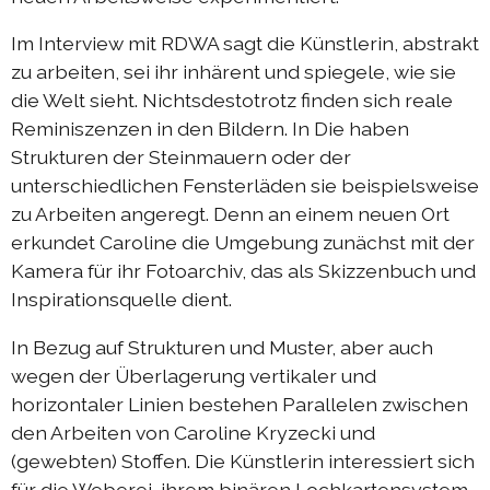
Austausch Berlin-Die 2019
Im Interview mit RDWA sagt die Künstlerin, abstrakt
Sommerprogramm 2019
zu arbeiten, sei ihr inhärent und spiegele, wie sie
Austausch Berlin-Die 2018
die Welt sieht. Nichtsdestotrotz finden sich reale
Reminiszenzen in den Bildern. In Die haben
Austausch Die-Berlin 2018
Strukturen der Steinmauern oder der
Sommerprogramm 2018
unterschiedlichen Fensterläden sie beispielsweise
zu Arbeiten angeregt. Denn an einem neuen Ort
erkundet Caroline die Umgebung zunächst mit der
komplizen & links
Kamera für ihr Fotoarchiv, das als Skizzenbuch und
Inspirationsquelle dient.
kontakt
In Bezug auf Strukturen und Muster, aber auch
DIEprojekte
wegen der Überlagerung vertikaler und
horizontaler Linien bestehen Parallelen zwischen
DIEresidenz Berlin
den Arbeiten von Caroline Kryzecki und
(gewebten) Stoffen. Die Künstlerin interessiert sich
|
deutsch
français
für die Weberei, ihrem binären Lochkartensystem,