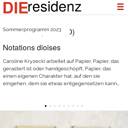
residenz
DIE
Caroline Kryzecki (D)
Sommerprogramm 2023
über uns
Notations dioises
aktuelles
archiv
Caroline Kryzecki arbeitet auf Papier, Papier, das
gerastert ist oder handgeschöpft, Papier, das
DIEresidenz Berlin Januar 2026
einen eigenen Charakter hat, auf den sie
DIEresidenz Berlin November 2025
eingehen, dem sie etwas entgegensetzen kann...
Austausch Die-Berlin 2025
Austausch Berlin-Die 2025
•
•
•
•
•
•
•
•
•
DIEresidenz Berlin September 2025
DIEresidenz Berlin Februar/Juni 2025