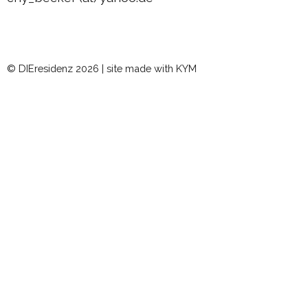
DIEresidenz Berlin Mai 2025
DIEresidenz Berlin März 2025
Sommerprogramm 2024
© DIEresidenz 2026 |
site made with KYM
Austausch Berlin-Die 2024
Austausch Die-Berlin 2024
DIEresidenz EXTRA-Lecture-performance 2024
Austausch Berlin-Die 2023
Austausch Die-Berlin 2023
Sommerprogramm 2023
DIEresidenz EXTRA-Performance 2023
DIEresidenz EXTRA-Theater 2023
DIEresidenz hors les murs
Austausch Berlin-Die 2022