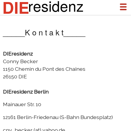
residenz
DIE
_____K o n t a k t_____
über uns
aktuelles
DIEresidenz
Conny Becker
archiv
1150 Chemin du Pont des Chaînes
DIEresidenz Berlin Januar 2026
26150 DIE
DIEresidenz Berlin November 2025
DIEresidenz Berlin
Austausch Die-Berlin 2025
Austausch Berlin-Die 2025
Mainauer Str. 10
DIEresidenz Berlin September 2025
12161 Berlin-Friedenau (S-Bahn Bundesplatz)
DIEresidenz Berlin Februar/Juni 2025
cny_becker (at) yahoo.de