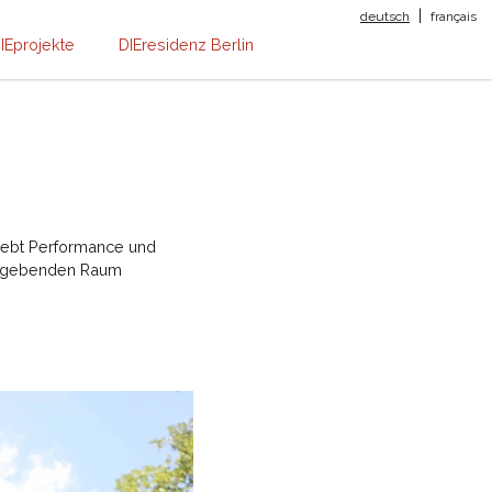
|
deutsch
français
IEprojekte
DIEresidenz Berlin
n lebt Performance und
 umgebenden Raum