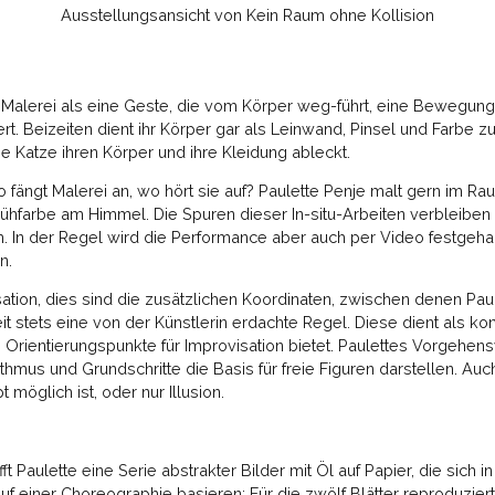
Ausstellungsansicht von Kein Raum ohne Kollision
 Malerei als eine Geste, die vom Körper weg-führt, eine Bewegungs
iert. Beizeiten dient ihr Körper gar als Leinwand, Pinsel und Farbe z
e Katze ihren Körper und ihre Kleidung ableckt.
 fängt Malerei an, wo hört sie auf? Paulette Penje malt gern im R
prühfarbe am Himmel. Die Spuren dieser In-situ-Arbeiten verbleibe
. In der Regel wird die Performance aber auch per Video festgehal
en.
ation, dies sind die zusätzlichen Koordinaten, zwischen denen Paul
it stets eine von der Künstlerin erdachte Regel. Diese dient als ko
m Orientierungspunkte für Improvisation bietet. Paulettes Vorgehen
hmus und Grundschritte die Basis für freie Figuren darstellen. Auch
 möglich ist, oder nur Illusion.
fft Paulette eine Serie abstrakter Bilder mit Öl auf Papier, die sic
uf einer Choreographie basieren: Für die zwölf Blätter reproduziert