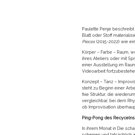
Paulette Penje beschreibt
Blatt oder Stoff materialis
Pieces
(2015-2022) wie ein
Körper – Farbe – Raum, wo
ihres Ateliers oder mit S
einer Ausstellung im Raum
Videoarbeit fortzubesteh
Konzept – Tanz – Improvis
steht zu Beginn einer Arbe
fixe Struktur, die wiederu
vergleichbar, bei dem Rhyt
ob Improvisation überhaupt
Ping-Pong des Recycelns
In ihrem Monat in Die scha
scheinen und tatsächlich a