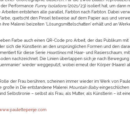
us der Performance
Funny Isolations
(2021/23) isoliert hat, um dann m
Arbeiten entstehen alle parallel, Farbton nach Farbton. Dabei verwe
 Farbe, quetscht den Pinsel teilweise auf dem Papier aus und verw
 ihre Malerei beizeiten ‘Lösungsmittelschatten’ erhält und an Wer
 neben Farbe auch einen QR-Code pro Arbeit, der das Publikum mit
 der sich die Künstlerin an den ursprünglichen Formen und den dar
imentiert für diese Serie
Heartlines
mit Haar- und Rasierschaum, mit
oden nachzeichnet. Die Linien überlappen sich je nach Bewegung 
rauenmanier‘ wieder weggeputzt, wobei erneut der Körper (Haare) 
olle der Frau berühren, scheinen immer wieder im Werk von Paulet
ie große in Die entstandene Malerei
Mountain Baby
eingeschlichen 
Selbstironie – selbst als Frau, als Mutter, als Künstlerin – ist eine
www.paulettepenje.com