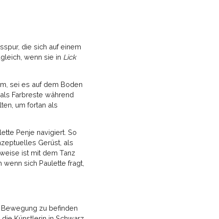
spur, die sich auf einem
ugleich, wenn sie in
Lick
aum, sei es auf dem Boden
n als Farbreste während
ten, um fortan als
ette Penje navigiert. So
nzeptuelles Gerüst, als
sweise ist mit dem Tanz
 wenn sich Paulette fragt,
h in Bewegung zu befinden
 die Künstlerin in Schwarz