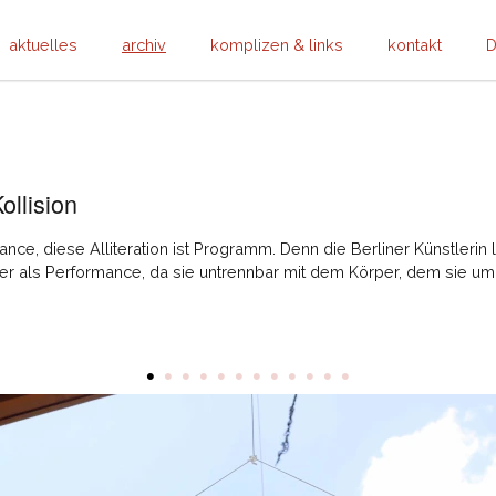
aktuelles
archiv
komplizen & links
kontakt
D
llision
ance, diese Alliteration ist Programm. Denn die Berliner Künstleri
mer als Performance, da sie untrennbar mit dem Körper, dem sie
•
•
•
•
•
•
•
•
•
•
•
•