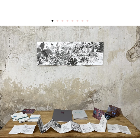
DIEresidenz Berlin Mai 2025
DIEresidenz Berlin März 2025
•
•
•
•
•
•
•
•
Sommerprogramm 2024
Austausch Berlin-Die 2024
Austausch Die-Berlin 2024
DIEresidenz EXTRA-Lecture-performance 2024
Austausch Berlin-Die 2023
Austausch Die-Berlin 2023
Sommerprogramm 2023
DIEresidenz EXTRA-Performance 2023
DIEresidenz EXTRA-Theater 2023
DIEresidenz hors les murs
Austausch Berlin-Die 2022