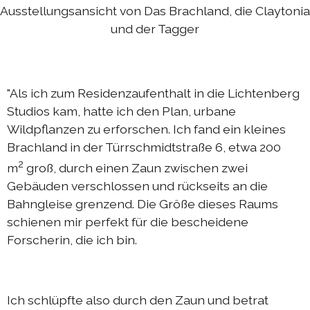
Ausstellungsansicht von Das Brachland, die Claytonia
Austausch Die-Berlin 2022
und der Tagger
Sommerprogramm 2022
DIEresidenzEXTRA 2022
"Als ich zum Residenzaufenthalt in die Lichtenberg
Austausch Berlin-Die 2021
Studios kam, hatte ich den Plan, urbane
Austausch Die-Berlin 2021
Wildpflanzen zu erforschen. Ich fand ein kleines
Brachland in der Türrschmidtstraße 6, etwa 200
DIEresidenz hors les murs 2021
2
m
groß, durch einen Zaun zwischen zwei
Sommerprogramm 2021
Gebäuden verschlossen und rückseits an die
DIEresidenzEXTRA 2021
Bahngleise grenzend. Die Größe dieses Raums
schienen mir perfekt für die bescheidene
Austausch Die-Berlin 2020
Forscherin, die ich bin.
Austausch Berlin-Die 2020
Sommerprogramm 2020
Austausch Die-Berlin 2019
Ich schlüpfte also durch den Zaun und betrat