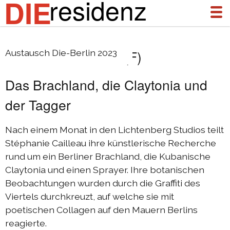
residenz
DIE
Stéphanie Cailleau (F)
Austausch Die-Berlin 2023
über uns
Das Brachland, die Claytonia und
aktuelles
der Tagger
archiv
DIEresidenz Berlin Januar 2026
Nach einem Monat in den Lichtenberg Studios teilt
Stéphanie Cailleau ihre künstlerische Recherche
DIEresidenz Berlin November 2025
rund um ein Berliner Brachland, die Kubanische
Austausch Die-Berlin 2025
Claytonia und einen Sprayer. Ihre botanischen
Austausch Berlin-Die 2025
Beobachtungen wurden durch die Graffiti des
Viertels durchkreuzt, auf welche sie mit
DIEresidenz Berlin September 2025
poetischen Collagen auf den Mauern Berlins
DIEresidenz Berlin Februar/Juni 2025
reagierte.