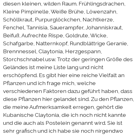
diesen kleinen, wilden Raum. Frühlingsdrachen,
Austausch Berlin-Die 2019
Kleine Pimpinelle, Weiße Brühe, Löwenzahn,
Sommerprogramm 2019
Schöllkraut, Purpurglöckchen, Nachtkerze,
Fenchel, Tannisia, Sauerampfer, Johanniskraut,
Austausch Berlin-Die 2018
Beifuß, Aufrechte Rispe, Goldrute, Wicke,
Austausch Die-Berlin 2018
Schafgarbe, Natternkopf, Rundblättrige Geranie,
Sommerprogramm 2018
Brennnessel, Claytonia, Herzgespann,
Storchschnabel usw. Trotz der geringen Größe des
Geländes ist meine Liste lang und nicht
komplizen & links
erschöpfend. Es gibt hier eine reiche Vielfalt an
Pflanzen und ich frage mich, welche
kontakt
verschiedenen Faktoren dazu geführt haben, dass
diese Pflanzen hier gelandet sind. Zu den Pflanzen,
DIEprojekte
die meine Aufmerksamkeit erregen, gehört die
Kubanische Claytonia, die ich noch nicht kannte
DIEresidenz Berlin
und die auch als Postelein genannt wird. Sie ist
|
deutsch
français
sehr grafisch und ich habe sie noch nirgendwo