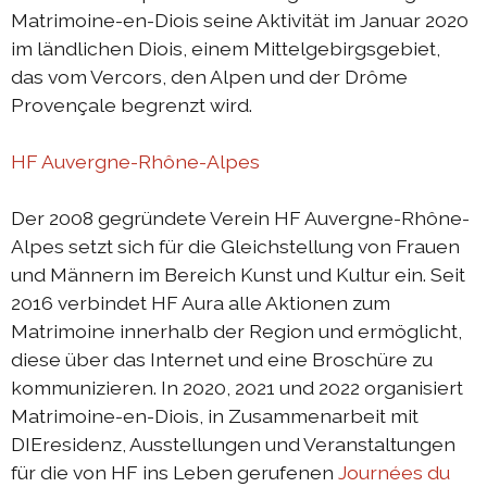
DIEresidenz Berlin Mai 2025
Matrimoine-en-Diois seine Aktivität im Januar 2020
im ländlichen Diois, einem Mittelgebirgsgebiet,
DIEresidenz Berlin März 2025
das vom Vercors, den Alpen und der Drôme
Sommerprogramm 2024
Provençale begrenzt wird.
Austausch Berlin-Die 2024
HF Auvergne-Rhône-Alpes
Austausch Die-Berlin 2024
DIEresidenz EXTRA-Lecture-performance 2024
Der 2008 gegründete Verein HF Auvergne-Rhône-
Alpes setzt sich für die Gleichstellung von Frauen
Austausch Berlin-Die 2023
und Männern im Bereich Kunst und Kultur ein. Seit
Austausch Die-Berlin 2023
2016 verbindet HF ​​Aura alle Aktionen zum
Sommerprogramm 2023
Matrimoine innerhalb der Region und ermöglicht,
diese über das Internet und eine Broschüre zu
DIEresidenz EXTRA-Performance 2023
kommunizieren. In 2020, 2021 und 2022 organisiert
DIEresidenz EXTRA-Theater 2023
Matrimoine-en-Diois, in Zusammenarbeit mit
DIEresidenz, Ausstellungen und Veranstaltungen
DIEresidenz hors les murs
für die von HF ins Leben gerufenen
Journées du
Austausch Berlin-Die 2022