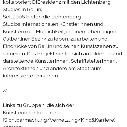
kollaboriert DIEresidenz mit den Lichtenberg
Austausch Berlin-Die 2019
Studios in Berlin.
Sommerprogramm 2019
Seit 2006 bieten die Lichtenberg
Studios internationalen Künstlerinnen und
Austausch Berlin-Die 2018
Künstlern die Möglichkeit, in einem ehemaligen
Austausch Die-Berlin 2018
Ostberliner Bezirk zu leben, zu arbeiten und
Eindrücke von Berlin und seinen Kunstszenen zu
Sommerprogramm 2018
sammeln. Das Projekt richtet sich an bildende und
darstellende KünstlerInnen, SchriftstellerInnen,
komplizen & links
ArchitektInnen und andere am Stadtraum
interessierte Personen.
kontakt
//
DIEprojekte
Links zu Gruppen, die sich der
DIEresidenz Berlin
Künstlerinnenförderung
(Sichtbarmachung/Vernetzung/Kind&Karriere)
|
deutsch
français