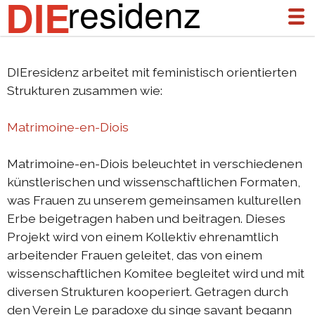
residenz
DIE
DIEresidenz arbeitet mit feministisch orientierten
über uns
Strukturen zusammen wie:
aktuelles
Matrimoine-en-Diois
archiv
Matrimoine-en-Diois beleuchtet in verschiedenen
DIEresidenz Berlin Januar 2026
künstlerischen und wissenschaftlichen Formaten,
DIEresidenz Berlin November 2025
was Frauen zu unserem gemeinsamen kulturellen
Erbe beigetragen haben und beitragen. Dieses
Austausch Die-Berlin 2025
Projekt wird von einem Kollektiv ehrenamtlich
Austausch Berlin-Die 2025
arbeitender Frauen geleitet, das von einem
wissenschaftlichen Komitee begleitet wird und mit
DIEresidenz Berlin September 2025
diversen Strukturen kooperiert. Getragen durch
DIEresidenz Berlin Februar/Juni 2025
den Verein Le paradoxe du singe savant begann