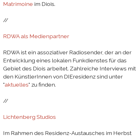
Matrimoine
im Diois.
Austausch Die-Berlin 2022
//
Sommerprogramm 2022
DIEresidenzEXTRA 2022
RDWA als Medienpartner
Austausch Berlin-Die 2021
RDWA ist ein assoziativer Radiosender, der an der
Austausch Die-Berlin 2021
Entwicklung eines lokalen Funkdienstes für das
DIEresidenz hors les murs 2021
Gebiet des Diois arbeitet. Zahlreiche Interviews mit
den KünstlerInnen von DIEresidenz sind unter
Sommerprogramm 2021
"
aktuelles
" zu finden.
DIEresidenzEXTRA 2021
Austausch Die-Berlin 2020
//
Austausch Berlin-Die 2020
Lichtenberg Studios
Sommerprogramm 2020
Im Rahmen des Residenz-Austausches im Herbst
Austausch Die-Berlin 2019