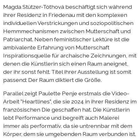
DIEresidenz Berlin Mai 2025
Magda Stützer-Tóthová beschäftigt sich während
ihrer Residenz in Friedenau mit den komplexen
DIEresidenz Berlin März 2025
individuellen Verstrickungen und soziopolitischen
Sommerprogramm 2024
Hemmmechanismen zwischen Mutterschaft und
Austausch Berlin-Die 2024
Patriarchat. Neben feministischer Lektüre ist die
ambivalente Erfahrung von Mutterschaft
Austausch Die-Berlin 2024
Inspirationsquelle für archaische Zeichnungen, mit
DIEresidenz EXTRA-Lecture-performance 2024
denen die Künstlerin sich einen Raum aneignet,
der ihr sonst fehlt. Titel ihrer Ausstellung ist somit
Austausch Berlin-Die 2023
passend: Der Raum diktiert die Größe.
Austausch Die-Berlin 2023
Parallel zeigt Paulette Penje erstmals die Video-
Sommerprogramm 2023
Arbeit "Heartlines", die sie 2024 in ihrer Residenz im
DIEresidenz EXTRA-Performance 2023
französischen Die geschaffen hat. Die Künstlerin
DIEresidenz EXTRA-Theater 2023
lebt Performance und begreift auch Malerei
immer als performativ, da sie untrennbar mit dem
DIEresidenz hors les murs
Körper, dem sie umgebenden Raum verbunden ist.
Austausch Berlin-Die 2022