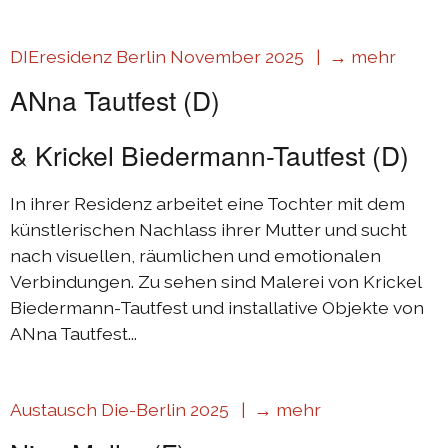
Austausch Die-Berlin 2022
DIEresidenz Berlin November 2025 |
→ mehr
Sommerprogramm 2022
ANna Tautfest (D)
DIEresidenzEXTRA 2022
Austausch Berlin-Die 2021
& Krickel Biedermann-Tautfest (D)
Austausch Die-Berlin 2021
In ihrer Residenz arbeitet eine Tochter mit dem
DIEresidenz hors les murs 2021
künstlerischen Nachlass ihrer Mutter und sucht
Sommerprogramm 2021
nach visuellen, räumlichen und emotionalen
Verbindungen. Zu sehen sind Malerei von Krickel
DIEresidenzEXTRA 2021
Biedermann-Tautfest und installative Objekte von
Austausch Die-Berlin 2020
ANna Tautfest...
Austausch Berlin-Die 2020
Sommerprogramm 2020
Austausch Die-Berlin 2025 |
→ mehr
Austausch Die-Berlin 2019