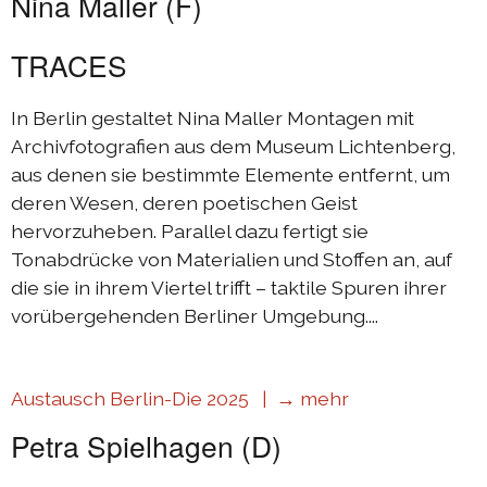
Nina Maller (F)
Austausch Berlin-Die 2019
TRACES
Sommerprogramm 2019
Austausch Berlin-Die 2018
In Berlin gestaltet Nina Maller Montagen mit
Austausch Die-Berlin 2018
Archivfotografien aus dem Museum Lichtenberg,
aus denen sie bestimmte Elemente entfernt, um
Sommerprogramm 2018
deren Wesen, deren poetischen Geist
hervorzuheben. Parallel dazu fertigt sie
komplizen & links
Tonabdrücke von Materialien und Stoffen an, auf
die sie in ihrem Viertel trifft – taktile Spuren ihrer
kontakt
vorübergehenden Berliner Umgebung....
DIEprojekte
Austausch Berlin-Die 2025 |
→ mehr
DIEresidenz Berlin
Petra Spielhagen (D)
|
deutsch
français