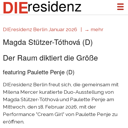
residenz
DIE
DIEresidenz Berlin Januar 2026 |
→ mehr
über uns
Magda Stützer-Tóthová (D)
aktuelles
Der Raum diktiert die Größe
archiv
featuring Paulette Penje (D)
DIEresidenz Berlin Januar 2026
DIEresidenz Berlin November 2025
DIEresidenz Berlin freut sich, die gemeinsam mit
Austausch Die-Berlin 2025
Milena Mercer kuratierte Duo-Ausstellung von
Magda Stützer-Tóthová und Paulette Penje am
Austausch Berlin-Die 2025
Mittwoch, den 18. Februar 2026, mit der
DIEresidenz Berlin September 2025
Performance "Cream Girl" von Paulette Penje zu
eröffnen.
DIEresidenz Berlin Februar/Juni 2025